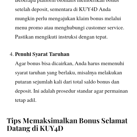
setelah deposit, sementara di KUY4D Anda
mungkin perlu mengajukan klaim bonus melalui
menu promo atau menghubungi customer service.
Pastikan mengikuti instruksi dengan tepat.
Penuhi Syarat Taruhan
Agar bonus bisa dicairkan, Anda harus memenuhi
syarat taruhan yang berlaku, misalnya melakukan
putaran sejumlah kali dari total saldo bonus dan
deposit. Ini adalah prosedur standar agar permainan
tetap adil.
Tips Memaksimalkan Bonus Selamat
Datang di KUY4D