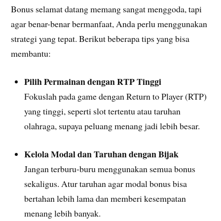
Bonus selamat datang memang sangat menggoda, tapi
agar benar-benar bermanfaat, Anda perlu menggunakan
strategi yang tepat. Berikut beberapa tips yang bisa
membantu:
Pilih Permainan dengan RTP Tinggi
Fokuslah pada game dengan Return to Player (RTP)
yang tinggi, seperti slot tertentu atau taruhan
olahraga, supaya peluang menang jadi lebih besar.
Kelola Modal dan Taruhan dengan Bijak
Jangan terburu-buru menggunakan semua bonus
sekaligus. Atur taruhan agar modal bonus bisa
bertahan lebih lama dan memberi kesempatan
menang lebih banyak.