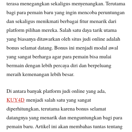
terasa menegangkan sekaligus menyenangkan. Terutama
bagi para pemain baru yang ingin mencoba peruntungan
dan sekaligus menikmati berbagai fitur menarik dari
platform pilihan mereka. Salah satu daya tarik utama
yang biasanya ditawarkan oleh situs judi online adalah
bonus selamat datang. Bonus ini menjadi modal awal
yang sangat berharga agar para pemain bisa mulai
bermain dengan lebih percaya diri dan berpeluang
meraih kemenangan lebih besar.
Di antara banyak platform judi online yang ada,
KUY4D
menjadi salah satu yang sangat
diperhitungkan, terutama karena bonus selamat
datangnya yang menarik dan menguntungkan bagi para
pemain baru. Artikel ini akan membahas tuntas tentang