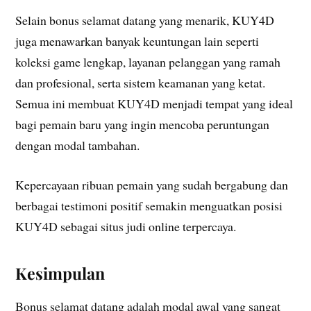
Selain bonus selamat datang yang menarik, KUY4D
juga menawarkan banyak keuntungan lain seperti
koleksi game lengkap, layanan pelanggan yang ramah
dan profesional, serta sistem keamanan yang ketat.
Semua ini membuat KUY4D menjadi tempat yang ideal
bagi pemain baru yang ingin mencoba peruntungan
dengan modal tambahan.
Kepercayaan ribuan pemain yang sudah bergabung dan
berbagai testimoni positif semakin menguatkan posisi
KUY4D sebagai situs judi online terpercaya.
Kesimpulan
Bonus selamat datang adalah modal awal yang sangat