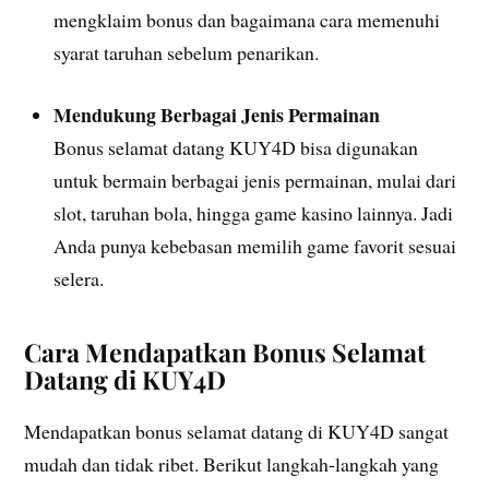
mengklaim bonus dan bagaimana cara memenuhi
syarat taruhan sebelum penarikan.
Mendukung Berbagai Jenis Permainan
Bonus selamat datang KUY4D bisa digunakan
untuk bermain berbagai jenis permainan, mulai dari
slot, taruhan bola, hingga game kasino lainnya. Jadi
Anda punya kebebasan memilih game favorit sesuai
selera.
Cara Mendapatkan Bonus Selamat
Datang di KUY4D
Mendapatkan bonus selamat datang di KUY4D sangat
mudah dan tidak ribet. Berikut langkah-langkah yang