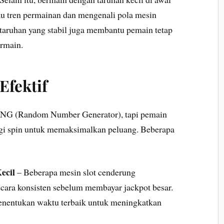
 tren permainan dan mengenali pola mesin
taruhan yang stabil juga membantu pemain tetap
ermain.
Efektif
NG (Random Number Generator), tapi pemain
egi spin untuk memaksimalkan peluang. Beberapa
ecil
– Beberapa mesin slot cenderung
ara konsisten sebelum membayar jackpot besar.
nentukan waktu terbaik untuk meningkatkan