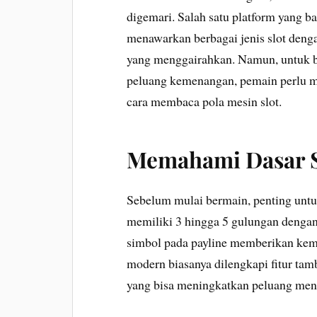
digemari. Salah satu platform yang b
menawarkan berbagai jenis slot deng
yang menggairahkan. Namun, untuk b
peluang kemenangan, pemain perlu m
cara membaca pola mesin slot.
Memahami Dasar S
Sebelum mulai bermain, penting untu
memiliki 3 hingga 5 gulungan dengan 
simbol pada payline memberikan kemen
modern biasanya dilengkapi fitur tamba
yang bisa meningkatkan peluang men