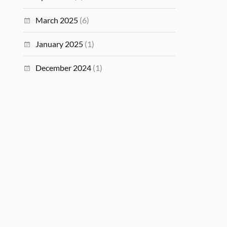
March 2025
(6)
January 2025
(1)
December 2024
(1)