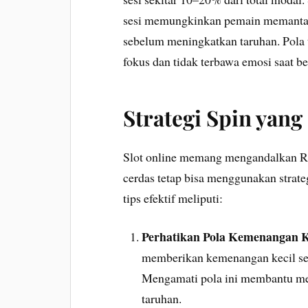
sesi memungkinkan pemain memantau
sebelum meningkatkan taruhan. Pola 
fokus dan tidak terbawa emosi saat b
Strategi Spin yang 
Slot online memang mengandalkan R
cerdas tetap bisa menggunakan strat
tips efektif meliputi:
Perhatikan Pola Kemenangan K
memberikan kemenangan kecil sec
Mengamati pola ini membantu me
taruhan.