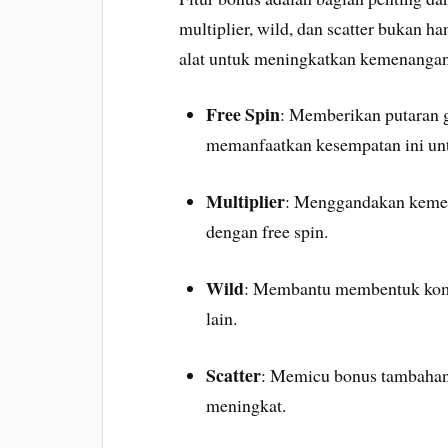
multiplier, wild, dan scatter bukan h
alat untuk meningkatkan kemenangan
Free Spin
: Memberikan putaran g
memanfaatkan kesempatan ini u
Multiplier
: Menggandakan kemena
dengan free spin.
Wild
: Membantu membentuk kom
lain.
Scatter
: Memicu bonus tambahan
meningkat.